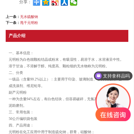
分享：
上一条：
无水硫酸钠
下一条：
甩干元明粉
产品介绍
一、基本信息：
元明粉为白色细颗粒结晶或粉末，有吸湿性，易溶于水，水溶液呈中性。
溶于甘油，不溶解于醇。纯度高、颗粒细的无水物称为元明粉。
二、分类
支持拿样品吗
一级品（含量99.2%以上）：主要用于印染、玻璃制造、各类填充剂、合
成洗涤剂、维尼纶等。
副产元明粉
一种为含量94%左右，有白色结块，但容易破碎，无氯离子，较适合做水
泥助磨剂。
三、常用包装：
50公斤编织袋包装
四、产品用途：
元明粉在化工应用中用于制造硫化钠，群青，硅酸钠；