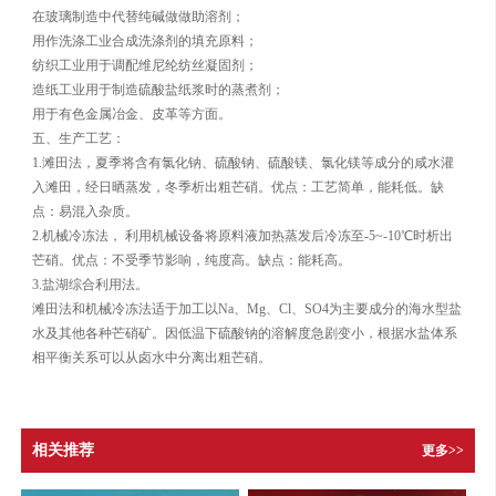
在玻璃制造中代替纯碱做做助溶剂；
用作洗涤工业合成洗涤剂的填充原料；
纺织工业用于调配维尼纶纺丝凝固剂；
造纸工业用于制造硫酸盐纸浆时的蒸煮剂；
用于有色金属冶金、皮革等方面。
五、生产工艺：
1.滩田法，夏季将含有氯化钠、硫酸钠、硫酸镁、氯化镁等成分的咸水灌
入滩田，经日晒蒸发，冬季析出粗芒硝。优点：工艺简单，能耗低。缺
点：易混入杂质。
2.机械冷冻法， 利用机械设备将原料液加热蒸发后冷冻至-5~-10℃时析出
芒硝。优点：不受季节影响，纯度高。缺点：能耗高。
3.盐湖综合利用法。
滩田法和机械冷冻法适于加工以Na、Mg、Cl、SO4为主要成分的海水型盐
水及其他各种芒硝矿。因低温下硫酸钠的溶解度急剧变小，根据水盐体系
相平衡关系可以从卤水中分离出粗芒硝。
相关推荐
更多>>