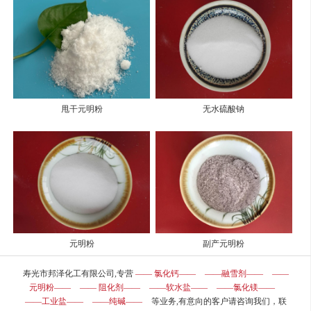
甩干元明粉
无水硫酸钠
元明粉
副产元明粉
寿光市邦泽化工有限公司,专营
—— 氯化钙——
——融雪剂——
——
元明粉——
—— 阻化剂——
——软水盐——
——氯化镁——
——工业盐——
——纯碱——
等业务,有意向的客户请咨询我们，联