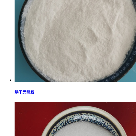
烘干元明粉