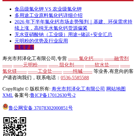
食品级氯化钾 VS 农业级氯化钾
多用途工业原料氯化钙详细介绍
2026 年下半年氯化钙市场走势预判｜基建、环保需求持
续上涨，高纯无水氯化钙货源偏紧
无水亚硝酸钠（工业级）用途+储运+安全汇总
元明粉的优势及行业应用
查看更多
寿光市邦泽化工有限公司,专营
—— 氯化钙——
——融雪剂
——
——元明粉——
—— 阻化剂——
——软水盐——
——
氯化镁——
——工业盐——
——纯碱——
等业务,有意向的客
户请咨询我们，联系电话：
0536-5585588
CopyRight © 版权所有:
寿光市邦泽化工有限公司
网站地图
XML
备案号:
鲁ICP备17012630号-2
鲁公网安备
37078302000851号