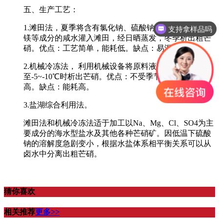
五、生产工艺：
1.滩田法，夏季将含有氯化钠、硫酸钠、硫酸镁、氯化
支持拿样品吗
镁等成分的咸水灌入滩田，经日晒蒸发，冬季析出粗芒
硝。优点：工艺简单，能耗低。缺点：易混入杂质。
2.机械冷冻法， 利用机械设备将原料液加热蒸发后冷冻
至-5~-10℃时析出芒硝。优点：不受季节影响，纯度
高。缺点：能耗高。
3.盐湖综合利用法。
滩田法和机械冷冻法适于加工以Na、Mg、Cl、SO4为主
要成分的海水型盐水及其他各种芒硝矿。因低温下硫酸
钠的溶解度急剧变小，根据水盐体系相平衡关系可以从
卤水中分离出粗芒硝。
猜你喜欢
相关推荐
更多>>