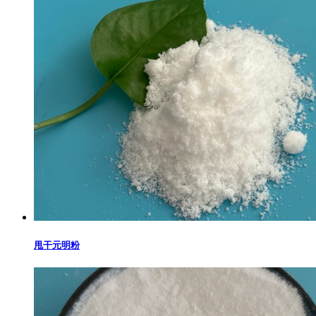
甩干元明粉