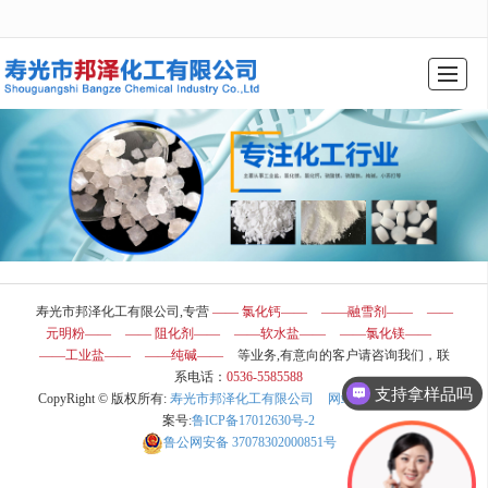
很遗憾，因您的浏览器版本过低导致无法获得最佳浏览体验，推荐下载安装谷歌浏览器！
综合首页
公司介绍
产品展示
新闻动态
厂景厂貌
行业常识
在线留言
联系我们
寿光市邦泽化工有限公司,专营
—— 氯化钙——
——融雪剂——
——
元明粉——
—— 阻化剂——
——软水盐——
——氯化镁——
——工业盐——
——纯碱——
等业务,有意向的客户请咨询我们，联
系电话：
0536-5585588
支持拿样品吗
CopyRight © 版权所有:
寿光市邦泽化工有限公司
网站地图
XML
备
案号:
鲁ICP备17012630号-2
鲁公网安备
37078302000851号