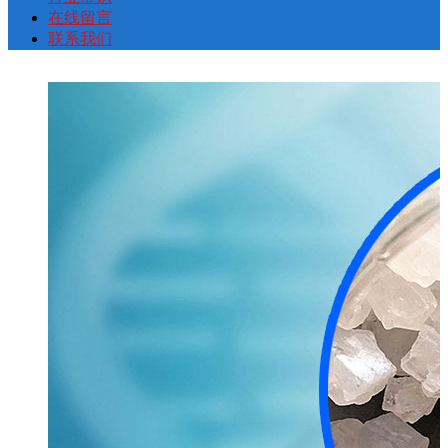
首
介
展
动
厂
常
留
我
在线留言
联系我们
页
绍
示
态
貌
识
言
们