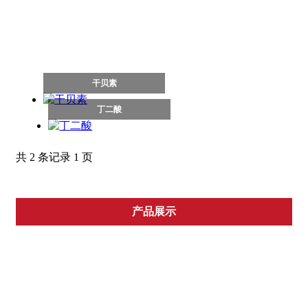
——柠檬酸——
——碳酸锂——
——其他产品——
干贝素
丁二酸
共 2 条记录 1 页
产品展示
—— 氯化钙——
——融雪剂——