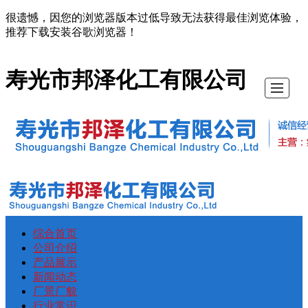
很遗憾，因您的浏览器版本过低导致无法获得最佳浏览体验，
推荐下载安装谷歌浏览器！
寿光市邦泽化工有限公司
综合首页
综
公
产
新
厂
行
在
联
公司介绍
产品展示
合
司
品
闻
景
业
线
系
新闻动态
厂景厂貌
行业常识