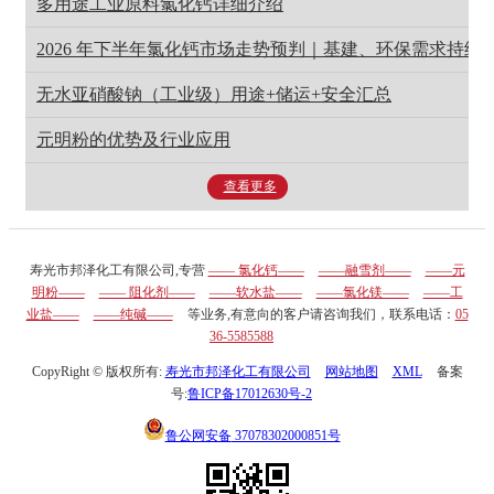
多用途工业原料氯化钙详细介绍
2026 年下半年氯化钙市场走势预判｜基建、环保需求持
无水亚硝酸钠（工业级）用途+储运+安全汇总
元明粉的优势及行业应用
查看更多
寿光市邦泽化工有限公司,专营
—— 氯化钙——
——融雪剂——
——元
明粉——
—— 阻化剂——
——软水盐——
——氯化镁——
——工
业盐——
——纯碱——
等业务,有意向的客户请咨询我们，联系电话：
05
36-5585588
CopyRight © 版权所有:
寿光市邦泽化工有限公司
网站地图
XML
备案
号:
鲁ICP备17012630号-2
鲁公网安备
37078302000851号