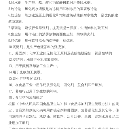
4.脱水剂，生产醇、酯、醚和丙烯酸树脂时用作脱水剂。
5.制冷剂，氯化钙水溶液是冷冻机用和制冰用的重要致冷剂，
6.防冻剂，能加速混凝土的硬化和增加建筑砂浆的耐寒能力，是优良的建
筑防冻剂。
7.早强剂：建筑行业早强剂，提高混凝土强度，生活涂料的凝固剂
8.集尘剂，用作港口的消雾剂和路面集尘剂、织物防火剂。
9.精炼剂，用作铝镁冶金的保护剂、精炼剂。
10.沉淀剂，是生产色淀颜料的沉淀剂。
11、凝固剂：化学工业的无机化工原料及硫酸根脱除剂，褐藻酸钠的
12.凝结剂：橡胶行业乳胶凝结剂。
13、用于颜料及印染工业生产中。
14.用于废纸加工脱墨。
15.是生产钙盐的原料。
16、在食品工业中用作钙质强化剂、固化剂、螯合剂和干燥剂。
17、养殖行业用于水生物的补钙。
四，食品钙的添加规定
根据《中华人民共和国食品卫生法》和《食品添加剂卫生管理办法》的规
定，食品添加剂氯化钙可用作稳定剂和凝固剂、营养强化剂及其它等，使
用范围包括豆制品、稀奶油、软饮料、甜汁甜酱、果酱、调制水及食品工
业用加工助剂.