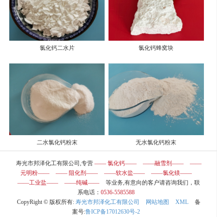
氯化钙二水片
氯化钙蜂窝块
二水氯化钙粉末
无水氯化钙粉末
寿光市邦泽化工有限公司,专营
—— 氯化钙——
——融雪剂——
——
元明粉——
—— 阻化剂——
——软水盐——
——氯化镁——
——工业盐——
——纯碱——
等业务,有意向的客户请咨询我们，联
系电话：
0536-5585588
CopyRight © 版权所有:
寿光市邦泽化工有限公司
网站地图
XML
备
案号:
鲁ICP备17012630号-2