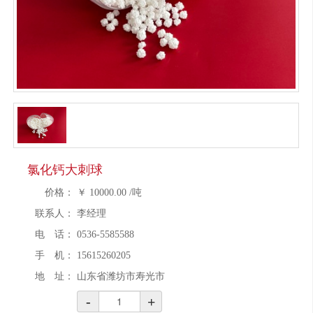
氯化钙大刺球
价格：
￥
10000.00
/吨
联系人：
李经理
电 话：
0536-5585588
手 机：
15615260205
地 址：
山东省潍坊市寿光市
-
+