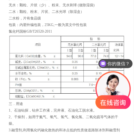
无水：颗粒、片状（少）、粉末、无水刺球 (做除湿袋)
二水：颗粒、粉末、片状、二水光球（除湿盒）
二水粉，片有食品级
包装：内塑外编包装，25KG,一般为英文中性包装
氯化钙国标GB/T26520-2011
你的微信？
三．用途
1、石油钻探，钻井工作液，完井液、石油化工脱水液。
2、干燥剂，如用于氮气、氧气、氢气、氯化氢、二氧化硫等气体的干
燥。
3.融雪剂,利用氯化钙融化散热的和冰点低的性质做道路除冰剂和融雪剂