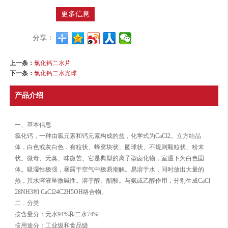
更多信息
分享：
上一条：
氯化钙二水片
下一条：
氯化钙二水光球
产品介绍
一、基本信息
氯化钙，一种由氯元素和钙元素构成的盐，化学式为CaCl2。立方结晶
体，白色或灰白色，有粒状、蜂窝块状、圆球状、不规则颗粒状、粉末
状。微毒、无臭、味微苦。它是典型的离子型卤化物，室温下为白色固
体。吸湿性极强，暴露于空气中极易潮解。易溶于水，同时放出大量的
热，其水溶液呈微碱性。溶于醇、醋酸。与氨或乙醇作用，分别生成CaCl
28NH3和 CaCl24C2H5OH络合物。
二．分类
按含量分：无水94%和二水74%
按用途分：工业级和食品级