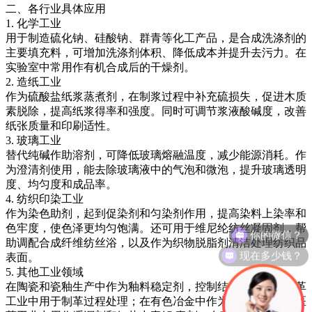
二、各行业具体应用
1. 化学工业
用于制造硫化钠、硅酸钠、群青等化工产品，是合成洗涤剂的
主要填充料，可增加洗涤剂体积、降低成本并提升去污力。在
实验室中常用作有机合成后的干燥剂。
2. 造纸工业
作为硫酸盐纸浆蒸煮剂，在制浆过程中补充硫损失，促进木质
素脱除，提高纸浆得率和强度。同时可调节浆液酸碱度，改善
纸张质量和印刷适性。
3. 玻璃工业
替代纯碱作助溶剂，可降低玻璃熔融温度，减少能源消耗。作
为澄清剂使用，能去除玻璃液中的气泡和微泡，提升玻璃透明
度、均匀度和成品率。
4. 纺织印染工业
作为染色助剂，起到促染剂和匀染剂作用，提高染料上染率和
你的微信？
色牢度，使色泽更均匀饱满。还可用于维尼纶纺丝凝固剂，帮
助调配合成纤维纺丝浴，以及作为织物脱脂剂清洁处理纺织品
现在多少钱？
表面。
5. 其他工业领域
在陶瓷和瓷釉生产中作为釉料稳定剂，控制结晶过程；在皮革
工业中用于制革过程处理；在有色冶金中作为辅助材料；在医