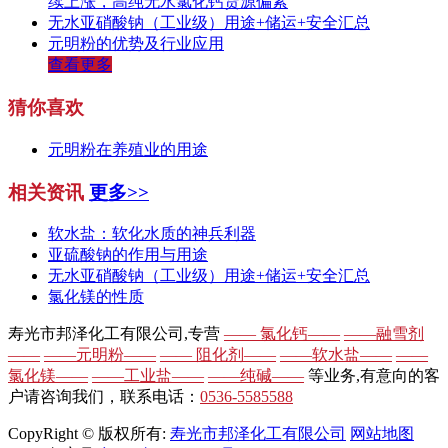
续上涨，高纯无水氯化钙货源偏紧
无水亚硝酸钠（工业级）用途+储运+安全汇总
元明粉的优势及行业应用
查看更多
猜你喜欢
元明粉在养殖业的用途
相关资讯
更多>>
软水盐：软化水质的神兵利器
亚硫酸钠的作用与用途
无水亚硝酸钠（工业级）用途+储运+安全汇总
氯化镁的性质
寿光市邦泽化工有限公司,专营
—— 氯化钙——
——融雪剂
——
——元明粉——
—— 阻化剂——
——软水盐——
——
氯化镁——
——工业盐——
——纯碱——
等业务,有意向的客
户请咨询我们，联系电话：
0536-5585588
CopyRight © 版权所有:
寿光市邦泽化工有限公司
网站地图